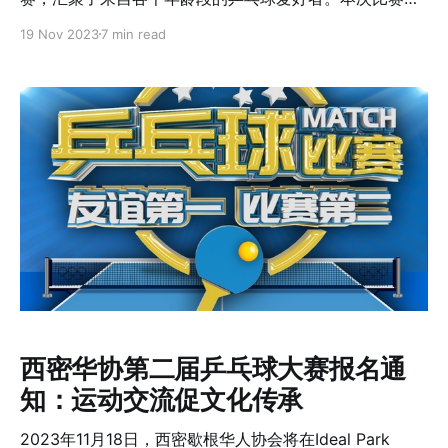
仅是对球技的较量，更是社区团结和体育精神的生动体
19 Nov 2023
7 min read
现。 0:00 /0:11 1× 比赛项目多样，包括男女单打、混合
双打（现场抽签组队）、家庭双打和少年单打，确保了不
同年龄和技能水平的参与者都能找到适合自己的比赛项
目。比赛设计不仅提高了比赛的包容性，也增加了观赏性
和趣味性。这次比赛中，参赛者以抽签方式分组打循环
赛，每组三人或四人，各组第一名进入决赛 ，每个项目只
取一名冠军。 每场比赛采用五局三胜制。在一局比赛中，
先得11分的一方为胜方，10平后，先多得2分的一方为胜
方。参赛任何一方由猜球方式决定先发球方，另一方选
边。每方轮发二球，10平后轮发一球，发球方唱当前比
分。发球在发球台的右侧弹起，并且必须落在接发球台的
左侧(从发球手的角度来看)。 在双打比赛中，刚刚发完球
的人与他的搭档交换位置，并且不再接下一个发球。这次
比赛采用循环赛晋级算法，以赢得比赛的总数计算名次，
西密华协第二届乒乓球大赛报名通
如果出现并列情况，以赢得比赛的净胜局
知：运动交流促文化传承
2023年11月18日，西密歇根华人协会将在Ideal Park