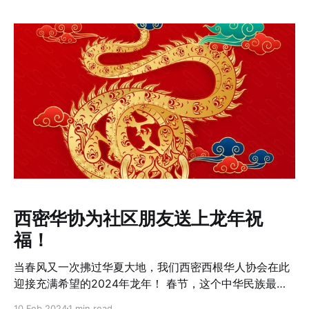
的重要窗口。在这个特殊的年份，龙的象征意义为远在他
乡的华人社区带来了更加深刻的共鸣，寄托了他们对未来
的美好祝愿和对传统文化的坚守传承。 来自大溪城中文学
校的Huiyu老师像同学们介绍了中国传统的剪纸艺术和十
二生肖的文化内涵，以及春节习俗的丰富文化。剪纸作为
中国民间艺术的瑰宝，以其精细的工艺和丰富的象征意义
深受人们喜爱。Huiyu老师解释说，剪纸不仅是装饰，更
是一种承载着祝福和希望的艺术形式，常用于重要的节日
和庆典之中，以表达人们对未来生活的美好愿望。同时，
Huiyu老师还向师生们详细介绍了十二生肖的故事和它们
在中国文化中的重要地位。十二生肖代表着中国农历的十
二个年份周期，每个生肖都有其独特的性格特点和象征意
义，深受中国人民的喜爱。通过这些故事，极大的增加了
西密华协为社区朋友送上龙年祝
师生们对中国文化的兴趣。 最后，Huiyu老师向大家介绍
福！
了春节习俗，包括家家户户贴春联、挂灯笼、燃放鞭
当春风又一次拂过华夏大地，我们西密西根华人协会在此
迎接充满希望的2024年龙年！ 春节，这个中华民族最为
隆重的节日，不仅仅是对过去一年的告别，更是对来年的
10 Feb 2024
1 min read