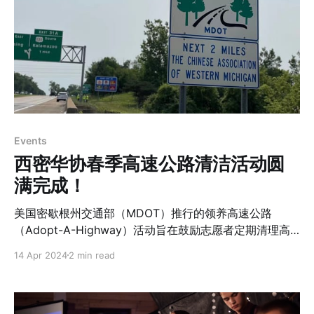
协调，申请场地和办理相关手续，到采购食材、招募班次
经理和义工、清洁设备、搭建场地等，所有任务都井井有
条。自三月份起，华协理事会多次召开会议，邀请历年食
品节的元老义工们分享经验，确保每个细节都安排妥当。
社区的反应非常热烈，短短一个月内就招募了近100名义
工，其中许多人多次前来帮忙。大家的积极参与和奉献精
神是本次食品节活动得以顺利进行的关键。 华协的食品摊
位提供了丰富多样的美食，深受社区朋友们的喜爱。摊位
Events
前排起了长队，顾客们充满期待地品尝各式中国美食。义
西密华协春季高速公路清洁活动圆
工们热情高涨，微笑迎接每一位顾客，展现出极高的工作
热情和奉献精神。各个班次的工作繁琐，但大家分工明
满完成！
确，协调有序。在高峰时段，义工们
美国密歇根州交通部（MDOT）推行的领养高速公路
（Adopt-A-Highway）活动旨在鼓励志愿者定期清理高
速公路两旁的垃圾，以保持环境清洁。为确保活动安全顺
14 Apr 2024
2 min read
利进行，网上有安全手册和录像可供第一次参加的朋友阅
读和观看，所有参加者必须年满12周岁。据悉，西密华协
参加密西根州的公路领养活动已经有37年的历史（据老会
员回忆，此活动始于1987年），每年根据州政府建议的日