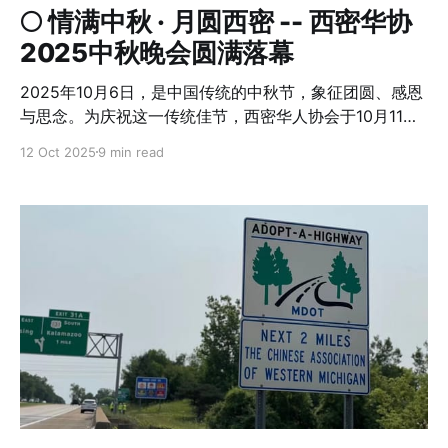
轻轻拉回到记忆深处的年节时分。 晚餐于6点准时开始。
🌕 情满中秋 · 月圆西密 -- 西密华协
来自本地华人餐馆 My Kitchen 与 Hibachi
2025中秋晚会圆满落幕
2025年10月6日，是中国传统的中秋节，象征团圆、感恩
与思念。为庆祝这一传统佳节，西密华人协会于10月11日
晚在大急流城举办了2025年中秋晚会。来自大急流城及周
12 Oct 2025
9 min read
边地区的150多位朋友欢聚一堂，在笑声与音乐中共度温
馨、欢乐的中秋之夜！ 晚会现场张灯结彩，灯笼高挂，气
氛热烈。志愿者们提前到场布置，挂横幅、铺桌布、摆桌
签、布置签到区，从细节中展现了热情与用心。大家陆续
签到、领取抽奖券并拍照留念，现场洋溢着节日的喜庆气
氛。 今年的中秋晚宴由Ginza Sushi & Ramen Bar特别提
供精心烹制的中式菜肴；色香味俱全的佳肴让宾客们大快
朵颐，仿佛一瞬间回到了家乡的餐桌。温暖的笑声与饭香
交织，让异乡的夜晚格外温馨。 6点半，晚会正式开始。
两位小主持人落落大方地开场致辞，为晚会揭开序幕。西
密华协会长发表热情洋溢的欢迎词，感谢社区成员、志愿
者与赞助单位的共同努力。 老会长汪教授为支持华协工