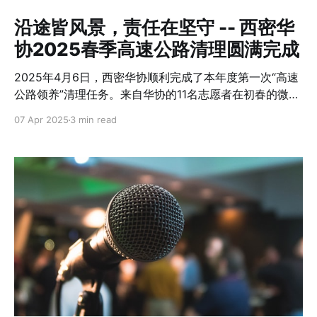
作，在此次活动上特别捐赠了七枚佛手瓜种瓜，并细致地
向大家介绍这一品种的特点。他提到，这个来自加拿大的
沿途皆风景，责任在坚守 -- 西密华
佛手瓜品种非常适合西密地区的气候环境，易于种植、产
协2025春季高速公路清理圆满完成
量高、口感佳。当场七枚种瓜就被社区成员认领，大家
2025年4月6日，西密华协顺利完成了本年度第一次“高速
公路领养”清理任务。来自华协的11名志愿者在初春的微寒
中，以坚定的行动力展现了社区的责任与担当。本次活动
07 Apr 2025
3 min read
共清理出36袋垃圾，是近年来春季任务中较为艰巨的一
次。 美国密歇根州交通部（MDOT）推行的“领养高速公
路”（Adopt-A-Highway）活动，旨在鼓励民间组织和志
愿者定期清理公路沿线环境，营造更整洁、安全的出行环
境。西密华协自1987年起即参与该活动，至今已持续38
年，成为华人社区积极投身公益、融入主流社会的重要窗
口。为了确保安全，所有参与者均严格遵守MDOT的相关
规定，并在活动前认真阅读了安全手册、观看了教学视
频。每一位志愿者的汗水和努力，都是高速公路清洁环境
背后最温暖的注脚。 春季往往是高速公路沿线垃圾积存最
为严重的时期之一，尤其在冰雪融化、春雨初至之后，冬
季遗留的杂物与新堆积的废弃物交织，给清理工作带来了