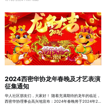
美好期盼。龙，作为中国文化中的吉祥象征，承载着力
量、智慧与尊严。 在这辞旧迎新的美好时刻，让我们携手
追忆那些古老的传统：家家户户贴春联、挂灯笼，儿女们
回家团圈，长辈们赠予红包，一家人围炉夜话，共叙天
伦。每一个习俗都是我们文化的缩影，每一次庆祝都是对
传统的传承。 在龙年到来之际，愿每一位华协会员和社区
的朋友们都能如龙般翱翔天际，展现生命的璀璨光华。愿
我们的文化之根深植于这片热土，让中华文明的花朵在世
界各地绽放。 最后，愿大家在龙年里龙马精神，万事如
意，心想事成，2024年龙年大吉！
2024西密华协龙年春晚及才艺表演
征集通知
华人社区朋友们，大家好！ 随着充满期待的龙年的临近，
西密华协理事会高兴地宣布：2024年春晚将于2024年2