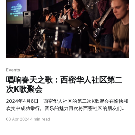
期，组织社区华人进行三次承包公路的清理工作。我们的
参与不仅提高了项目的可见性，也强化了社区内部的团结
和对公共事业的支持。 2024年4月13日，十名来自西密华
协的志愿者参与了2024年度春季高速公路清理活动，其中
包括两位年逾古稀（70岁+）的朋友。大家兵分几路，花
费了两个多小时的时间，对华协维护路段进行了清理工
作。从左到右：刘洪建 ，刘瑞杰，汪波，生勇敏，王红贤
，姚洁，王钰， 王友瑛，Osmond和俞匡平。 志愿者的
奉献精神是“高速公路领养”活动的核心和每次活动顺利完
Events
成的保障。每一位参与者的参与都体现了一种深刻的社区
唱响春天之歌：西密华人社区第二
责任感和对环境保护的承诺。他们的行动帮助提升了公路
的美观和安全，同时也减少了对环境的负面影响，如野生
次K歌聚会
动物
2024年4月6日，西密华人社区的第二次K歌聚会在愉快和
欢笑中成功举行。音乐的魅力再次将西密社区的朋友们紧
紧联系在一起。 从独唱到合唱，从家庭表演到小组合唱，
08 Apr 2024
4 min read
各种形式的音乐表演让整个活动充满了动感与温馨，音乐
种类的多样性让每位参与者都找到了自己的声音。曲目从