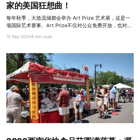
家的美国狂想曲！
谢！西密华协将继续积极投身于环保事业，我们共同期待
一个更美好的生活环境！
每年秋季，大急流城都会举办 Art Prize 艺术展，这是一
项国际艺术赛事。Art Prize不仅对公众免费开放，也对所
有艺术家开放。大急流城当地的博物馆， 画廊，甚至酒
15 Sep 2023
8 min read
吧，餐馆和废弃的建筑都将变成精彩的展台，用以展示来
自世界各地和不同风格的艺术家的作品。Art Prize 艺术展
最令人感兴趣的一个方面，或许正是它的展示场馆的多样
性，对于当地人来说，Art Prize 艺术展将他们的整个城市
变成一个令人眼花缭乱的艺术画廊。 今年的Art Prize为
2023年9月14日至10月1日。今年将有共计60万美元以赠
款、评审奖项和公众投票的不同形式颁发给众多艺术家。
一等奖将获得12.5万美元的奖金，第二名可荣获7.5万美元
的奖金，位列第三名的艺术家将获得5万美元的奖金。观
众只需扫描艺术家标签上的二维码即可为艺术家的作品投
票。 今年，来自当地华人社区的楼良岗教授今年也再次参
加备受瞩目的Art Prize活动，展示他的最新作品。楼教授
不仅是一位在Grand Valley State University担任教授的
认知心理学研究者，更是一位充满激情和才华的艺术家。