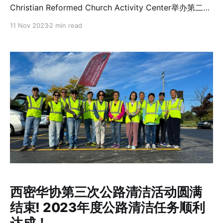
Christian Reformed Church Activity Center举办第二届
乒乓球比赛。这不仅是一场运动赛事，更是一次文化的展
11 Nov 2023
2 min read
示和社区的聚会。 乒乓球，这项起源于英国、在中国发扬
光大的运动，已经成为中国文化的一个重要符号。在海
外，乒乓球比赛不仅提供了一个展示运动技巧的舞台，更
是华人社区传承和分享文化遗产的一种方式。通过这样的
活动，我们不仅维系着对祖国文化的记忆，也向我们的孩
子和非华裔社区成员传递着这份独特的文化遗产。 活动亮
点： * 以乒乓球为桥梁，增进社区内不同世代之间的理解
与交流 * 强化海外华人对传统文化的认同感，促进文化的
传承与发展 * 提供一个多元文化交流的平台，增强华人社
区在当地社会中的影响力 活动详情： * 日期：11月18日
（周六） * 地点：Ideal Park Christian Reformed
Church Activity Center, 320 56th St SW, Grand
Rapids, Michigan 49548 * 时间：下午1点-5点成人组
西密华协第三次公路清洁活动圆满
结束! 2023年度公路清洁任务顺利
达成！