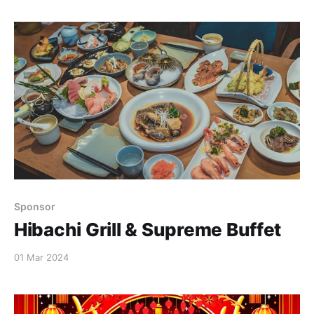
学生都能在这里沉浸学习。三十多年来，我们通过提供传
统的语言课程，以及丰富多彩的文化教育资源和活动，尽
心尽力地服务于西密歇根的华人社区。 目前，大溪城中文
学校的课程设置包括从入学前班到五年级的中文课程、中
文作为第二语言的课程，以及针对成人的中文班。除此之
外，我们还开设了各种兴趣班，如中国传统水墨画、武
术、少儿编程和数学等。无论您是初学者，还是已有一定
中文基础，大溪城中文学校都热忱欢迎您前来体验。我们
特别提供两次免费的试课机会，让您亲身感受我们的教学
质量和学习氛围。期待您的加入，让我们一起开启一段充
实而愉快的中文学习之旅！ 在这个网络联系日益紧密的世
界中，我们深刻认识到面对面学习的巨大价值。尤其在西
Sponsor
密地区，中文面授课程的优点是无法复制的，也是大溪城
Hibachi Grill & Supreme Buffet
中文学校的特色——您将有机会全身心地沉浸在语言环境
中，结交新朋友，并与我们的教师和同学们建立深厚的联
01 Mar 2024
系。大溪城中文学校提供广泛的中文语言课程