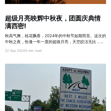
鸡块、酱鸡爪、椒麻鸡、宫保鸡丁，也有红烧肉、糖醋排
骨、辣卤菜（毛豆、莲藕）、葱油饼、花卷、炒青菜、土
豆丝、蔬菜沙拉等家常风味；甜点则包括雪媚娘、爆米
超级月亮映辉中秋夜，团圆庆典情
花，以及精心准备的红枣枸杞桑葚白米粥和八宝粥；
满西密!
秋高气爽，桂花飘香，2024年的中秋节如期而至。这次的
中秋之夜，恰逢一年一度的超级月亮，天空皎洁无比，明
月如盘，映照着整个西密华人社区的团圆时刻，给这个传
22 Sep 2024
5 min read
统节日增添了更多的美好。长达两个月的精心筹备，使得
本次活动成为了社区一年中最重要的文化盛事之一。
2024年9月21日晚，二百多位华人朋友齐聚一堂，共同庆
祝这一象征团圆的中秋佳节。久违的面对面相聚，让大家
更加珍惜这份人与人之间的温情。大家一边品味美食，一
边畅聊往事，彼此分享这一年里的收获与成长。在这个喜
悦的时刻，亲朋好友的笑声与美好的祝愿交织成一幅温暖
的画面，见证着每一位华人对传统文化的敬意和对团圆的
深深向往。 文化展示是中秋聚会不可或缺的环节。今年，
大溪城中文学校的学生们精心准备了各类作品，中文作