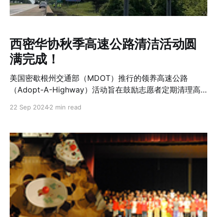
业、绘画、书法应有尽有，展现了他们对中华文化的理解
与表达。这些展品布置在会场周围，供来宾们驻足欣赏。
这些作品也凝聚着老师们的辛勤教导和家长们的支持，每
一幅画、每一篇书法作品都充满了孩子们对中国文化的喜
西密华协秋季高速公路清洁活动圆
爱。 美食是中秋节永远的亮点。今年的餐食更加丰盛多
满完成！
样，不仅有大家熟悉的传统五仁月饼和莲蓉蛋黄月饼，还
有许多各地的特色美食——从干煸四季
美国密歇根州交通部（MDOT）推行的领养高速公路
（Adopt-A-Highway）活动旨在鼓励志愿者定期清理高
速公路两旁的垃圾，以保持环境清洁。为确保活动安全顺
22 Sep 2024
2 min read
利进行，网上有安全手册和录像可供第一次参加的朋友阅
读和观看，所有参加者必须年满12周岁。据悉，西密华协
参加密西根州的公路领养活动已经有37年的历史（据老会
员回忆，此活动始于1987年），每年根据州政府建议的日
期，组织社区华人进行三次承包公路的清理工作。我们的
参与不仅提高了项目的可见性，也强化了社区内部的团结
和对公共事业的支持。 2024年9月22日，7名来自西密华
协的志愿者参与了2024年度秋季高速公路清理活动，其中
包括两名中学生。大家兵分三路，花费了两个多小时的时