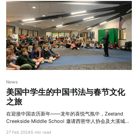
量、好运与繁荣的预兆，对于远离故土的海外华人来说，
龙年的春节意味着重聚和希望。 活动当晚，志愿者们早早
来到场地进行布置。大门口挂着喜庆的“春”字，迎宾区摆
放着代表幸运和繁荣的红色灯笼，入口处的志愿者们身着
节日的红色服装，热情迎接着来宾。庆祝活动的场地布置
尽显春节的传统元素，手工制作的纸龙色彩缤纷，让每一
位走进的来宾都能即刻感受到浓厚的春节氛围。大厅里，
红色的桌布、色彩绚烂的花伞，学生们的艺术作品更为这
次活动增添了更多中国传统风情。 春节作为华人最重要的
传统节日之一，其间的美食不仅是一种味蕾上的享受，更
是一种文化和情感的传递。在这次春节庆祝活动上，每一
News
道传统菜肴都准备得细心而丰富。华协理事会特意从当地
美国中学生的中国书法与春节文化
两家华人餐馆Fuji Buffet and Grill和Hibachi Grill &
Supreme Buffet
之旅
在迎接中国农历新年——龙年的喜悦气氛中，Zeeland
Creekside Middle School 邀请西密华人协会及大溪城中
文学校为全校师生讲解中国春节文化。这次活动不仅是对
27 Feb 2024
5 min read
中华文化的深刻致敬，也是在海外展示中国传统节日魅力