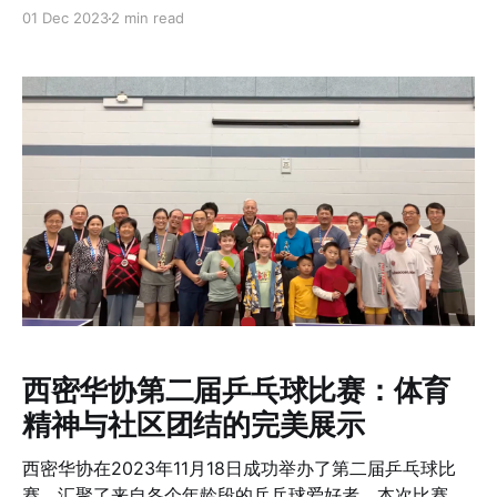
月24日举行！对于我们这些久居海外的华人社群来说，龙
01 Dec 2023
2 min read
年具有特别的意义。龙年象征着力量、智慧、繁荣和好
运，是亚洲文化的重要组成部分。 在这个特别的年份，我
们的春晚不仅是为了庆祝新春，更是对东方龙文化意义与
传承的致敬。我们诚挚邀请您与家人和朋友一同加入我
们，共同庆祝这个意义非凡的节日。通过精彩的表演、美
味的佳肴和丰富的文化交流，展现我们华人社群的多元和
谐，并传承和弘扬宝贵的中国文化。 活动日期：2024年2
月24日（周六） 时间：5:30pm-9:00pm 地点：待定 为
了让这次春晚成为一个充满欢乐，令人难忘的夜晚，我们
诚挚欢迎各位朋友积极报名参加表演和主持。无论是歌
唱、舞蹈、乐器演奏、武术、戏剧，还是其他独特才艺，
我们都期待您的精彩展现！ 报名详情： 报名方式：填写
演员及节目信息。 报名视频：请简单录制您的才艺展示视
频，并上传至华协。 报名截止：2024年1月7日（包括填
西密华协第二届乒乓球比赛：体育
表和视频上传）。 演出确认：预审通过的节目将在2024
精神与社区团结的完美展示
年1月14日或之前收到确认通知。
西密华协在2023年11月18日成功举办了第二届乒乓球比
赛，汇聚了来自各个年龄段的乒乓球爱好者。本次比赛不