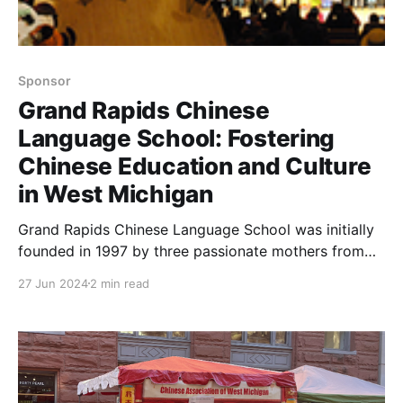
间，对华协维护路段进行了清理工作！ 志愿者的奉献精神
是“高速公路领养”活动的核心和每次活动顺利完成的保
障。再次向各位志愿者表示感谢！
Sponsor
Grand Rapids Chinese
Language School: Fostering
Chinese Education and Culture
in West Michigan
Grand Rapids Chinese Language School was initially
founded in 1997 by three passionate mothers from
the Chinese community in West Michigan, aiming to
27 Jun 2024
2 min read
meet the Chinese educational needs of children. After
initial development, the school gradually grew into a
non-profit organization dedicated to providing high-
quality Chinese language and cultural education,