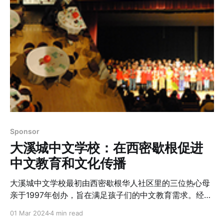
古典到现代，从中文，英文到外文歌曲，多样化的选择展
现了社区成员的广泛音乐品味和深厚情感。 独唱环节中，
曲目如“听闻远方有你”和“今夜无眠”深情款款，让人感受到
歌者的情感流露和深夜的寂寞思绪。而在双人合唱中，“你
怎么舍得我难过”和“如愿”展现了情侣或好友间的默契与深
情。 此外，家庭合唱和小组合唱环节则展示了社区的团结
和多元文化的融合。例如，“活出爱”和“只要平凡”两首合唱
曲目，不仅带来了和谐的旋律，也传递了社区成员间互助
和共融的美好信息。而传统曲目如“九月九的酒”和“陇上
行”，则让在场的每一个人感受到了浓厚的地方文化色彩和
中华文化的韵味。 国际歌曲如“西班牙语歌曲 Bésame
Sponsor
Mucho ”和“What a Wonderful World”则跨越了语言和文
大溪城中文学校：在西密歇根促进
化的界限，让在场的华人与非华人朋友们共同感受到了世
界的广阔与美好。这些
中文教育和文化传播
大溪城中文学校最初由西密歇根华人社区里的三位热心母
亲于1997年创办，旨在满足孩子们的中文教育需求。经过
前期的发展，学校逐步成长为一家非营利机构，致力于提
01 Mar 2024
4 min read
供高质量的中文和中华文化教育，让所有年龄段和背景的