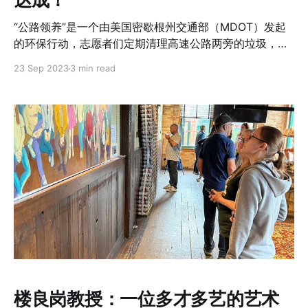
“公路领养”是一个由美国密歇根州交通部（MDOT）发起
的环保行动，志愿者们定期清理高速公路两旁的垃圾，旨
在维护和保持环境的清洁。2023年9月23日，在西密华协
23 Sep 2023
3 min read
理事汪波和王红贤两位的带领下，圆满完成了今年的第三
次公路清洁活动，并为整个2023年公路清理任务画上了完
美的句号！ 此次活动的顺利进行，得益于华协理事们汪
波，王红贤，陈树巧和于匡平，以及西密华协志愿者们：
生勇敏 ，宗永秀，姚洁，郝凌，张迎春，吴擎洲，王友
瑛，和桑果的积极参与和无私奉献。他们舍弃了休息的周
末，加入到了这个有意义的环保活动中。秋高气爽，一大
早，一共队伍兵分三步分段清理公路，短短两个多小时
内，就完成了今天的清理任务！ 西密华协一直致力于推动
各种环保活动，通过公路领养活动让更多社区居民参与到
环保中来，为保护环境和美化家园做出贡献。西密华协已
经坚持参与公路领养活动长达36年，从1987年开始，每年
都会按照州政府的建议日期，组织华人社区进行三次公路
清理工作。再次感谢所有志愿者的投入和努力让我们的环
楼良岗教授：一位多才多艺的艺术
境变得更加美好，在此再次向他们表达最深的敬意和感