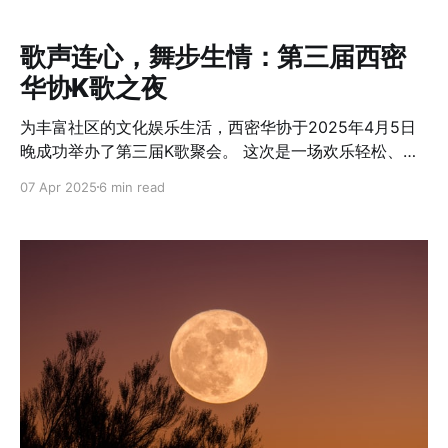
不小的挑战。本次春季清理恰逢前一日降雨，地面尚湿，
空气中仍带着寒意，当天气温维持在10摄氏度左右，略显
歌声连心，舞步生情：第三届西密
清冷。 尽管天气不尽理想，但志愿者们依然准时集合，精
华协K歌之夜
神饱满、分工明确。他们兵分几组，携带工具，沿着所负
责的公
为丰富社区的文化娱乐生活，西密华协于2025年4月5日
晚成功举办了第三届K歌聚会。 这次是一场欢乐轻松、充
满温情的聚会，融合了美食、音乐与舞蹈，洋溢着浓浓的
07 Apr 2025
6 min read
社区情谊。此次活动在Thornapple Community Church
举行，从傍晚5:30一直持续到晚9点，吸引了众多朋友前
来参与，现场气氛热烈而温馨。本次活动吸引了年龄跨度
广泛的参与者，既有四岁的儿童，也有七十岁的长者，全
龄层的热情参与使得聚会更显多元与温情。 本次聚会在延
续前两届以歌会友、才艺展示的传统基础上，首次融入了
聚餐与舞蹈环节，为参与者带来更丰富的文化体验。西密
华人协会的陈会长做了开场致辞，欢迎各位朋友的到来，
并对大家的支持与热情表示感谢。 本次活动以“自带菜
肴、共享美食”的形式拉开序幕，大家纷纷贡献各自拿手的
美食，荤素搭配，风味各异：有香辣诱人的陈皮鸡、甜酸