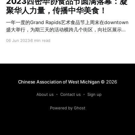
2023西密华协食品节圆满落幕：凝
现在让我们深入了解楼良岗教授
聚华人力量，传播中华美食！
一年一度的Grand Rapids艺术食品节上周末在downtown
盛大举行，为期三天的活动横跨几个街区，向社区展示了
不同的艺术，文化，美食和音乐。这一活动吸引了众多社
06 Jun 2023
8 min read
区朋友们的参与！ 作为这项活动的积极参与者，食品节一
直是华协的传统项目之一。华协食品节始于1994年，今年
是第29周年。尽管疫情的影响导致过去三年活动暂停，但
今年我们再次聚首，共同庆祝这一盛事。这次食品节是西
密华协举办的第25次义卖活动。历年来，凭借广大华协会
员和朋友的支持，华协的食品摊位一直是最受欢迎的摊位
Chinese Association of West Michigan
© 2026
之一，让更多的社区朋友了解到了中国美食文化！ 每年的
食品节的准备工作非常繁琐，包括与组办方沟通，申请场
About us
Contact us
Sign up
地及办理相关手续、确定食材选购、招募各个班次经理及
Powered by Ghost
义工、物品清洗、设备检查、到活动前一天的食物和设备
运送，场地搭建，三天的义卖活动，再到最后的场地拆
卸，及食品节结束后物品设备的清洗和整理工作等等。为
了这次的活动顺利进行，自从三月份开始，华协理事会多