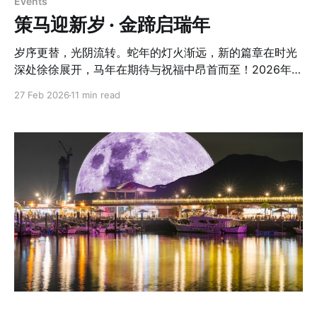
Events
策马迎新岁 · 金蹄启瑞年
岁序更替，光阴流转。蛇年的灯火渐远，新的篇章在时光
深处徐徐展开，马年在期待与祝福中昂首而至！2026年2
月21日（农历丙午年正月初五），西密西根二月寒意未
27 Feb 2026
11 min read
消，夜色却被灯火温柔点亮。Northview High School 内
春意流动，近270位社区成员齐聚一堂，在真挚问候与欢
声笑语中，共同迎来属于这个社区的马年新春。在浓浓年
味的氛围里，大家共度了一个温馨、热闹而难忘的夜晚。
傍晚5点半，庆祝晚会正式拉开序幕。步入会场，浓烈而
温暖的红色扑面而来。宽敞明亮的餐厅被布置得喜庆热
烈，醒目的"春"字与红色对联悬挂中央，大红灯笼与红色
桌布相互映衬，整个会场洋溢着传统春节的仪式感与温
度。感谢所有参与家庭的支持并提前完成缴费，入场签到
井然有序。志愿者们分工明确、流程清晰，短时间内便顺
利完成近三百人的接待工作。灯光之下，人影流动，笑声
此起彼伏。孩子们在厅中奔跑，朋友们互致问候新年祝
福，熟悉的乡音在空气中交织回响。那一刻，时间仿佛被