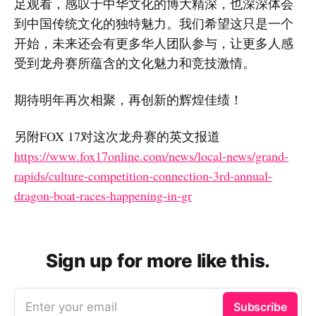
足观看，感叹于中华文化的博大精深，也深深体会
到中国传统文化的独特魅力。我们希望这只是一个
开始，未来还会有更多华人团队参与，让更多人感
受到龙舟赛所蕴含的文化魅力和竞技激情。
期待明年再次相聚，再创新的辉煌佳绩！
另附FOX 17对这次龙舟赛的英文报道
https://www.fox17online.com/news/local-news/grand-
rapids/culture-competition-connection-3rd-annual-
dragon-boat-races-happening-in-gr
Sign up for more like this.
Enter your email
Subscribe