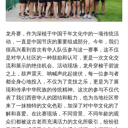
龙舟赛，作为深植于中国千年文化中的一项传统活
动，一直是中国节庆的重要组成部分。今年，我们
很高兴看到首次有华人队伍参与这一赛事，这不仅
是对华人社区的一种鼓励和认可，更是一次文化交
流和展示的绝佳机会。活动现场，龙舟穿梭于碧波
之上，鼓声震天、呐喊声此起彼伏，每一位参与者
都全身心地投入，不仅为了竞技之乐，更是为了展
现和传承中华民族的传统精神。这次的参与不仅代
表了我们西密华人的团结和毅力，也为当地社区带
来了一抹独特的文化色彩，加深了对中华文化的了
解和喜爱。在比赛现场，不同背景、不同年龄的观
众们都被这古老而充满活力的文化所吸引，纷纷驻