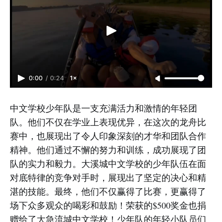
0:00
/
0:24
1×
中文学校少年队是一支充满活力和激情的年轻团
队。他们不仅在学业上表现优异，在这次的龙舟比
赛中，也展现出了令人印象深刻的才华和团队合作
精神。他们通过不懈的努力和训练，成功展现了团
队的实力和毅力。大溪城中文学校的少年队伍在面
对底特律的竞争对手时，展现出了坚定的决心和精
湛的技能。最终，他们不仅赢得了比赛，更赢得了
场下众多观众的喝彩和鼓励！荣获的$500奖金也捐
赠给了大急流城中文学校！少年队的年轻小队员们