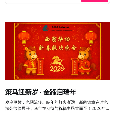
策马迎新岁 · 金蹄启瑞年
岁序更替，光阴流转。蛇年的灯火渐远，新的篇章在时光
深处徐徐展开，马年在期待与祝福中昂首而至！2026年2
月21日（农历丙午年正月初五），西密西根二月寒意未