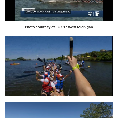
Photo courtesy of FOX 17 West Michigan