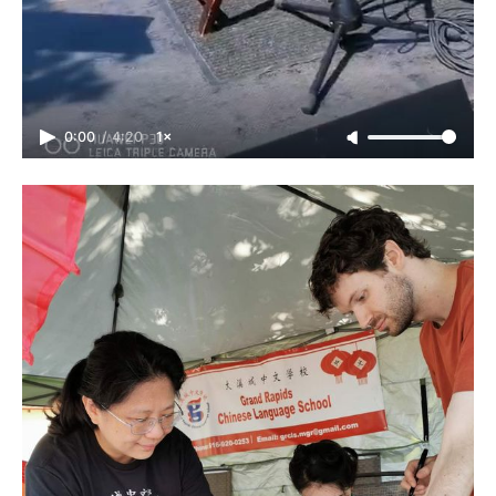
0:00
/
4:20
1×